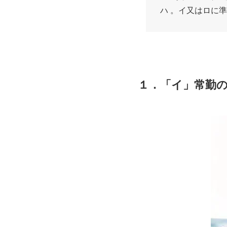
ハ 。イ又はロに
１．「イ」常勤