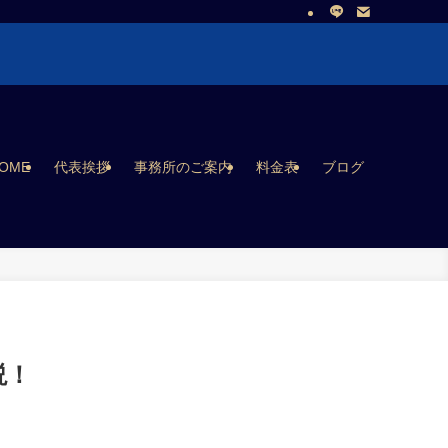
OME
代表挨拶
事務所のご案内
料金表
ブログ
説！