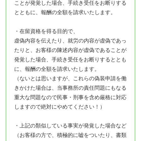
ことが
発覚
した
場合
、
手続き
受任
を
お断り
する
とともに、報酬の全額を請求いたします。
・在留資格を得る目的で、
虚偽内容を伝えたり、就労
の
内容
が
虚偽
であっ
たりと、
お客
様
の
陳述
内容
が
虚偽
であることが
発覚
した
場合
、
手続き
受任
を
お断り
するととも
に、報酬の全額を請求いたします。
（ないとは思いますが、これらの偽装申請を働
きかけた場合は、当事務所の責任問題にもなる
重大な問題なので民事・刑事を含め厳格に対応
しますので絶対にやめてください！）
・上記の類似している事実が発覚した場合など
（お客様の方で、積極的に嘘をついたり、書類